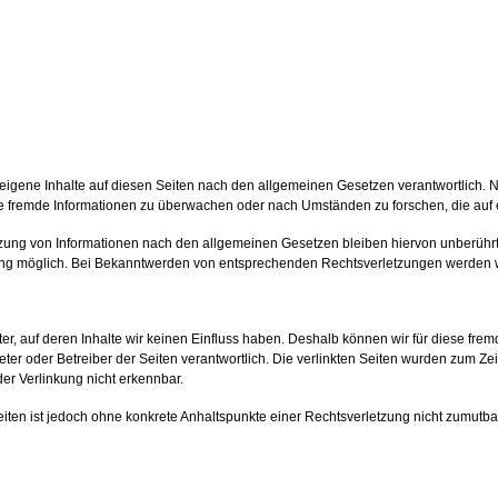
 eigene Inhalte auf diesen Seiten nach den allgemeinen Gesetzen verantwortlich. N
erte fremde Informationen zu überwachen oder nach Umständen zu forschen, die auf e
zung von Informationen nach den allgemeinen Gesetzen bleiben hiervon unberührt.
zung möglich. Bei Bekanntwerden von entsprechenden Rechtsverletzungen werden w
ter, auf deren Inhalte wir keinen Einfluss haben. Deshalb können wir für diese f
nbieter oder Betreiber der Seiten verantwortlich. Die verlinkten Seiten wurden zum 
der Verlinkung nicht erkennbar.
 Seiten ist jedoch ohne konkrete Anhaltspunkte einer Rechtsverletzung nicht zumu